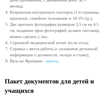
выезд ребенка с третьим лицом
месяца;
или если он выезжает
Ксерокопия внутреннего паспорта (1-я страница,
самостоятельно;
прописки, семейное положение и 18-19 стр.);
Если ребенка из России вывозит
Две цветных фотографии размером 3,5 см на 4,5
третье лицо, нужно предоставить
см, недавние (фон фотографий должен светлым),
ксерокопию первой страницы
можно сделать у нас;
паспорта доверителя + прописку;
Страховой медицинский полис (если есть);
Справка из школы или вуза (на
Справка с места работы (с указанием детальной
информации о должности, окладе и стаже);
время каникул не требуется);
Виза во Францию -
анкета
.
Две цветных фотографии 35 на 45
мм (на голубом или светло-сером
фоне);
Пакет документов для детей и
Спонсорское письмо от родителя;
учащихся