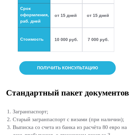
Загранпаспорт (если гражданин
Срок
достиг возраста 14 лет);
оформления,
от 15 дней
от 15 дней
Копии всех страниц внутреннего
раб. дней
паспорта, кроме пустых (если
гражданин достиг возраста 14
Стоимость
10 000 руб.
7 000 руб.
лет);
Оригинал и копия свидетельства о
рождении (даже если есть
ПОЛУЧИТЬ КОНСУЛЬТАЦИЮ
собственный загранпаспорт);
Копия первой страницы
загранпаспорта + ксерокопия
Стандартный пакет документов
действующей шенгенской визы
(при наличии) одного из
Загранпаспорт;
родителей;
Старый загранпаспорт с визами (при наличии);
Ксерокопия заверенной
Выписка со счета из банка из расчёта 80 евро на
нотариусом доверенности на
день пребывания, с движением денег за 3